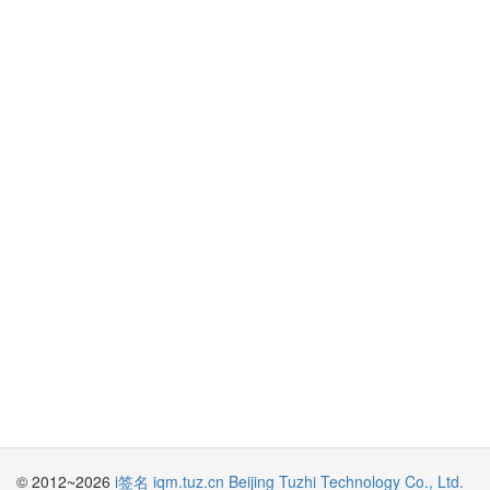
© 2012~2026
i签名 iqm.tuz.cn
Beijing Tuzhi Technology Co., Ltd.