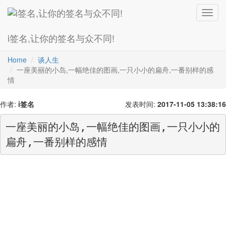
Toggl
navig
i签名,让你的签名与众不同!
爱情诗
超级拽
灰主流
最幸福
繁体字
最搞笑
火星文
Home
谈人生
一座美丽的小岛,一幅绝佳的图画,一只小小的扁舟,一番别样的感
情
作者:
i签名
发表时间:
2017-11-05 13:38:16
一座美丽的小岛,一幅绝佳的图画,一只小小的
扁舟,一番别样的感情