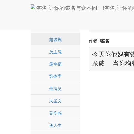
i签名,让你
Home
超级拽
爱情诗
超级拽
作者:
i签名
灰主流
今天你他妈有
亲戚  当你狗
最幸福
繁体字
最搞笑
火星文
莫伤感
谈人生