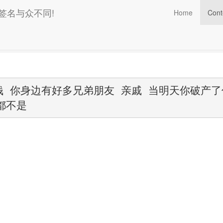
的签名与众不同!
Home
Cont
今天你他妈有钱 你身边有好多兄弟朋友 亲戚 当明天你破产了你那时候一
钱 你身边有好多兄弟朋友 亲戚 当明天你破产
都不是