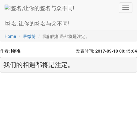
Toggl
navig
i签名,让你的签名与众不同!
爱情诗
超级拽
灰主流
最幸福
繁体字
最搞笑
火星文
Home
最微博
我们的相遇都将是注定。
作者:
i签名
发表时间:
2017-09-10 00:15:04
我们的相遇都将是注定。