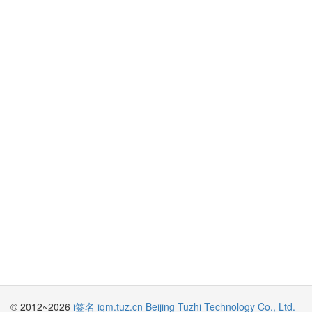
© 2012~2026
i签名 iqm.tuz.cn
Beijing Tuzhi Technology Co., Ltd.