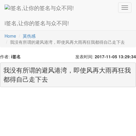
Toggl
navig
i签名,让你的签名与众不同!
爱情诗
超级拽
灰主流
最幸福
繁体字
最搞笑
火星文
Home
莫伤感
我没有所谓的避风港湾，即使风再大雨再狂我都得自己走下去
作者:
i签名
发表时间:
2017-11-05 13:29:34
我没有所谓的避风港湾，即使风再大雨再狂我
都得自己走下去