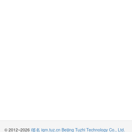
© 2012~2026
i签名 iqm.tuz.cn
Beijing Tuzhi Technology Co., Ltd.