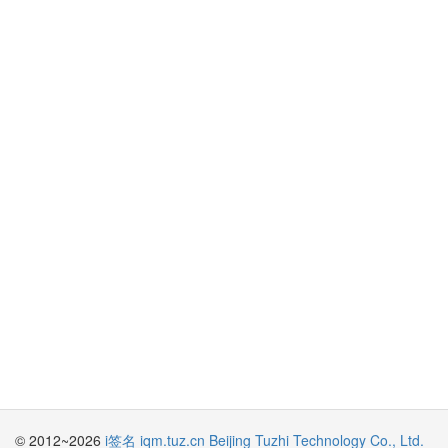
© 2012~2026
i签名 iqm.tuz.cn
Beijing Tuzhi Technology Co., Ltd.