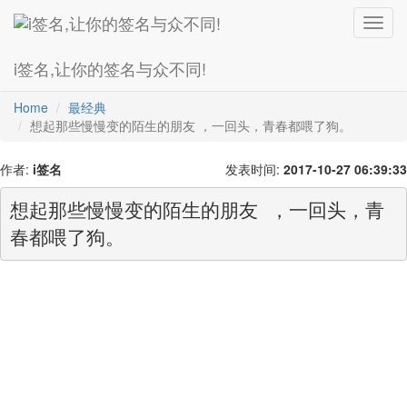
Toggl
navig
i签名,让你的签名与众不同!
爱情诗
超级拽
灰主流
最幸福
繁体字
最搞笑
火星文
Home
最经典
想起那些慢慢变的陌生的朋友 ，一回头，青春都喂了狗。
作者:
i签名
发表时间:
2017-10-27 06:39:33
想起那些慢慢变的陌生的朋友 ，一回头，青
春都喂了狗。