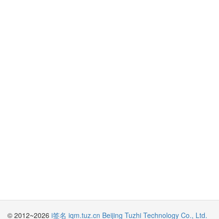
© 2012~2026
i签名 iqm.tuz.cn
Beijing Tuzhi Technology Co., Ltd.