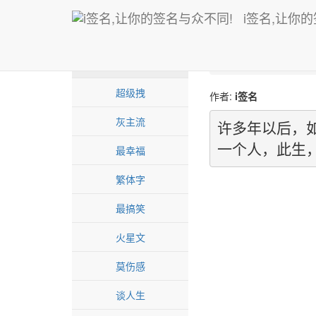
i签名,让你
首页
爱情诗
许
爱情诗
超级拽
作者:
i签名
灰主流
许多年以后，
一个人，此生
最幸福
繁体字
最搞笑
火星文
莫伤感
谈人生