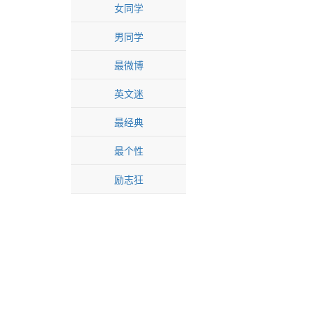
女同学
男同学
最微博
英文迷
最经典
最个性
励志狂