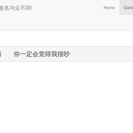
的签名与众不同!
Home
Cont
如果思念有声音 你一定会觉得我很吵
   你一定会觉得我很吵