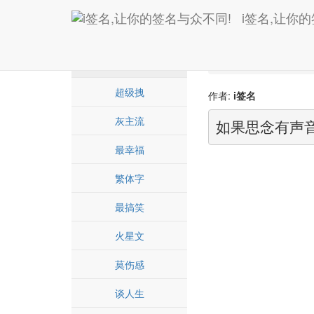
i签名,让你
Home
爱情诗
爱情诗
超级拽
作者:
i签名
灰主流
如果思念有声音
最幸福
繁体字
最搞笑
火星文
莫伤感
谈人生