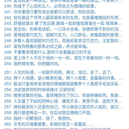
239. 爱情就是一种感觉，很多时候就是第一眼的感觉，不管男人还是女人小猫还是小狗，哪怕是盆仙人掌，我喜欢不喜欢第一眼就决定了
240. 你成不了心态的主人，必然会沦为情绪的奴隶。
241. 任何事情只要你说出来都可以原谅，但别说谎。
242. 信任是这个世界上最容易失去的东西，也是最难挽回的东西。。
243. 舒服就靠近 累了就远离 跟谁一起舒服就跟谁在一起 简简单单 该吃吃 该喝喝 爱谁谁
244. 思念你，折断电话机，一口凉水也噎，但使终等不到你的消息. Miss torture people
245. 爱情就像巧克力，甜腻巧克力，入口即化，就像甜腻的爱情，一路通畅。苦涩巧克力，
246. 多数人喜欢甜腻的巧克力，而我却爱苦涩巧克力，注定我的一生是苦涩的。
247. 留有你陪着的那条必经之路，终点是幸福。
248. 不要奢求得到什么,那样只会暴露自己的不足
249. 爱上你个人不在于他的一分一秒，而在于他看你的一时一刻。
250. 我热情有限，你把握时间。
251. 人生的际遇，一如窗外的雨，淋过，湿过，走了，远了。
252. 两个人相遇，是小概率的事，两个人相爱，是最美好的事。遇见的都是天意，拥有的都是幸运。。
253. 脏话只是用来宣泄我的情绪跟家庭教养个人素质半毛钱关系都没有 姑娘你记住了
254. 决定放弃你的时候很难过 又很轻松
255. 微笑就像创可贴。虽然掩饰住了伤口，但是疼痛依然。我是一个经常笑的人，但不是一个经常开心的人。
256. 人生最了不起的四种心境：痛而不言、笑而不语、迷而不失、惊而不乱。
257. 陪你最多的人还是你自己，所以做自己喜欢的人就好。放过自己的唯一方式只有以下九个字：该吃吃，该睡睡，爱谁谁。
258. 我只是想再见一次，往后对思念便绝口不提。
259. 我的一切都很好，除了，很想你。
260. 灰色的天拖着疲惫，和我的思念一直蔓延……