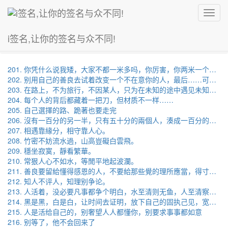
Toggl
navig
i签名,让你的签名与众不同!
首页
内容
201. 你凭什么说我矮，大家不都一米多吗，你厉害，你两米一个我看看！哼
202. 别用自己的善良去试着改变一个不在意你的人，最后……可能受到伤害的还是自己。
203. 在路上，不为旅行，不因某人，只为在未知的途中遇见未知的自己。
204. 每个人的背后都藏着一把刀，但材质不一样……
205. 自己選擇的路、跪著也要走完
206. 沒有一百分的另一半，只有五十分的兩個人，湊成一百分的兩口子。
207. 相遇靠緣分，相守靠人心。
208. 竹密不妨流水過，山高豈礙白雲飛。
209. 穩坐寂寞，靜看繁華。
210. 常狠人心不如水，等閒平地起波瀾。
211. 善良要留給懂得感恩的人，不要給那些覺的理所應當，得寸進尺的人
212. 知人不评人，知理别争论。
213. 人活着，没必要凡事都争个明白，水至清则无鱼，人至清察则无友
214. 黑是黑，白是白，让时间去证明，放下自己的固执己见，宽心做人
215. 人是活给自己的，别奢望人人都懂你，别要求事事都如意
216. 别等了，他不会回来了