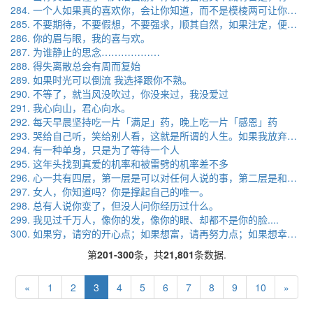
284. 一个人如果真的喜欢你，会让你知道，而不是模棱两可让你去猜，一个人如果想你，千山万水也会来找你，而不是一条谁都发过的慰问信息，一个人如果在乎你，没有借口没有犹豫会陪你到底，而不是自信地认为你真能独自度过所有。你要找的那个人，他的未来里一定要有你。
285. 不要期待，不要假想，不要强求，顺其自然，如果注定，便一定会发生。最后只能遗憾的说一句，可惜不是你，陪我到最后。
286. 你的眉与眼，我的喜与欢。
287. 为谁静止的思念………………
288. 得失离散总会有周而复始
289. 如果时光可以倒流 我选择跟你不熟。
290. 不等了，就当风没吹过，你没来过，我没爱过
291. 我心向山，君心向水。
292. 每天早晨坚持吃一片「满足」药，晚上吃一片「感恩」药
293. 哭给自己听，笑给别人看，这就是所谓的人生。如果我放弃，不是因为我输了，而是因为我懂了。
294. 有一种单身，只是为了等待一个人
295. 这年头找到真爱的机率和被雷劈的机率差不多
296. 心一共有四层，第一层是可以对任何人说的事，第二层是和我朋友说的事，第三层是最好的朋友说的事，第四层留着给自己.
297. 女人，你知道吗？你是撑起自己的唯一。
298. 总有人说你变了，但没人问你经历过什么。
299. 我见过千万人，像你的发，像你的眼、却都不是你的脸....
300. 如果穷，请穷的开心点；如果想富，请再努力点；如果想幸福，请再付出多一点。每个人都应该有自己最好的选择，但千万别后悔，远离抱怨，学会感恩，你便收获了世间最美的一道风景。
第
201-300
条，共
21,801
条数据.
«
1
2
3
4
5
6
7
8
9
10
»