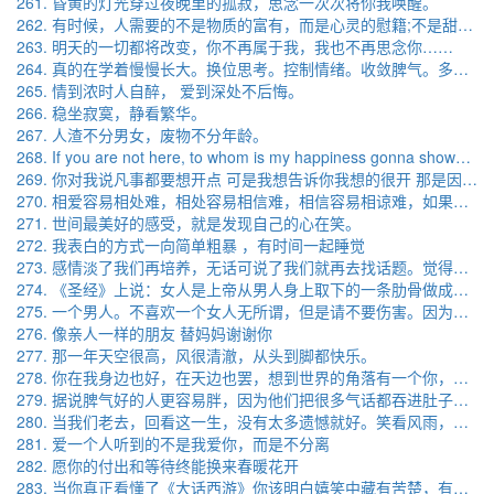
261. 昏黄的灯光穿过夜晚里的孤寂，思念一次次将你我唤醒。
262. 有时候，人需要的不是物质的富有，而是心灵的慰籍;不是甜言蜜语的左右，而是相通的懂得。
263. 明天的一切都将改变，你不再属于我，我也不再思念你……
264. 真的在学着慢慢长大。换位思考。控制情绪。收敛脾气。多体谅一点。多包容一些。
265. 情到浓时人自醉， 爱到深处不后悔。
266. 稳坐寂寞，静看繁华。
267. 人渣不分男女，废物不分年龄。
268. If you are not here, to whom is my happiness gonna show? 如果你都不在了，我要幸福给谁看。
269. 你对我说凡事都要想开点 可是我想告诉你我想的很开 那是因为我没有资格和你在一起
270. 相爱容易相处难，相处容易相信难，相信容易相谅难，如果相爱却不能相处，最多是有缘无分，如果相处确不能相信，最多是同床异梦，如果相信却不能相谅，那就是唯我独尊了，
271. 世间最美好的感受，就是发现自己的心在笑。
272. 我表白的方式一向简单粗暴 ，有时间一起睡觉
273. 感情淡了我们再培养，无话可说了我们就再去找话题。觉得腻了我们重新认识，要是累了就给彼此空间。人潮汹涌的，遇到你也不容易，也不想再推开了。
274. 《圣经》上说：女人是上帝从男人身上取下的一条肋骨做成的。因此，茫茫人海中，总有一个男人爱你就像爱自己的生命一样。因为，你是他身体的一部分。
275. 一个男人。不喜欢一个女人无所谓，但是请不要伤害。因为不知道那个女孩是不是会很难受会很心痛。女人会伤心难过是因为她（他）以为你会给她（他）一世安慰。而不是游戏人间
276. 像亲人一样的朋友 替妈妈谢谢你
277. 那一年天空很高，风很清澈，从头到脚都快乐。
278. 你在我身边也好，在天边也罢，想到世界的角落有一个你，觉得整个世界也变得温柔安定了。——顾城
279. 据说脾气好的人更容易胖，因为他们把很多气话都吞进肚子里，结果又不太好消化。
280. 当我们老去，回看这一生，没有太多遗憾就好。笑看风雨，平安知足，步履蹒跚，有你，有我，有孩子，仅仅如此，就好。
281. 爱一个人听到的不是我爱你，而是不分离
282. 愿你的付出和等待终能换来春暖花开
283. 当你真正看懂了《大话西游》你该明白嬉笑中藏有苦楚，有些爱终将放手。 当你听懂了《 一生所爱 》你就知道不是所有的感情都天随人愿。