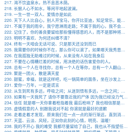
217. 渴不饮盗泉水，热不息恶木荫。
218. 长狠人心不如水，等闲平地起波澜。
219. 一生一世一双人、爱情亦是如此
220. 天下人人比自心，别人开宝马，你开比亚迪，知足常乐，能者自安。
221. 不属于我的雨伞，我宁愿淋雨走路；不属于我的心，我不会挽留，不属于我的東西，我不会要，不是真心给我的東西，我不稀罕。 ​​​ ​​​​
222. 记住了，你的善良要留给那些懂得感恩的人，而不是那种将你的善良接受的理所应当且会欲求不满得寸进尺的贱人。 ​​​
223. 明明不喜欢、为何还纠缠不清？
224. 终有一天咱会无话可说、只是那天还没到而已
225. 我需要你的时候你不在，那么你可以滚了，如果哪天我秀恩爱了，那个人一定是世界上最好的
226. 在我孤独无助难过的时候，从来没有人站在我身后
227. 不要在心情糟烂差的时候，用决绝的话伤害爱你的人。 ​​​
228. 总有一个人在寻找你，总有一个人在等你，总有一个人翻山越岭去爱你。
229. 聚是一团火，散是满天星
230. 甜蜜，幸福，就是这样吧，吃一锅简单的面条，坐在沙发上，听爱的人为自己唱歌……
231. 爱你一万年，一定是谎言
232. 从生到死有多远，呼吸之间；从迷到悟有多远，一念之间；从爱到恨有多远，无常之间；从心到心有多远，天地之间。
233. 如果有一天我死了 请你不要靠近我的尸体 因为我已经没力气 伸出我的手帮你擦干眼泪
234. 信任 就是哪一天你拿着枪指着我 最后枪响了 我也相信那是枪走火
235. 虚情假意的人 别跟我说对不起 你滚就是最好的道歉
236. 走着走着才发现，原来我们在一点一点的渐行渐远，直到消失的看不到对方当初的样子……
237. 天蓝、云淡、风轻，正如你此刻的心情，明亮、温暖！
238. 我的不开心 我的难受 我都尽量留给了自己，我也从不指望任何人心疼我为我扛下所有。。